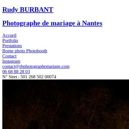
Rudy BURBANT
Photographe de mariage à Nantes
Accueil
Portfolio
Prestations
Borne photo Photobooth
Contact
Instagram
contact@rbphotographemariage.com
06 68 88 28 03
N° Siret : 501 268 502 00074